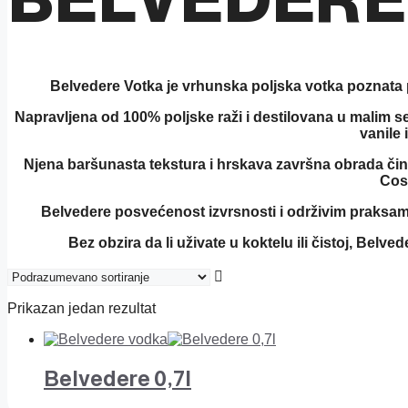
Belvedere Votka je vrhunska poljska votka poznata 
Napravljena od 100% poljske raži i destilovana u malim se
vanile 
Njena baršunasta tekstura i hrskava završna obrada čine j
Cos
Belvedere posvećenost izvrsnosti i održivim praksa
Bez obzira da li uživate u koktelu ili čistoj, Belve
Prikazan jedan rezultat
Belvedere 0,7l