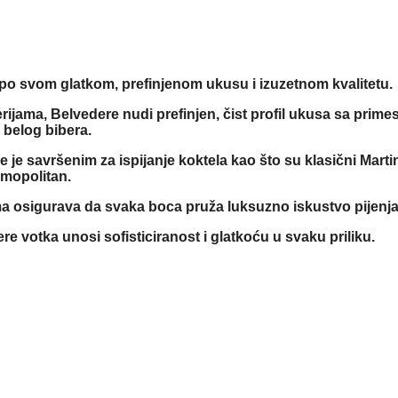
po svom glatkom, prefinjenom ukusu i izuzetnom kvalitetu.
rijama, Belvedere nudi prefinjen, čist profil ukusa sa prim
i belog bibera.
e savršenim za ispijanje koktela kao što su klasični Martini
mopolitan.
ma osigurava da svaka boca pruža luksuzno iskustvo pijenja
dere votka unosi sofisticiranost i glatkoću u svaku priliku.