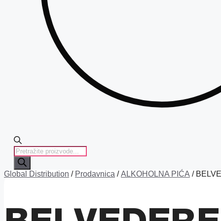
PRODUCTS
SEARCH
Global Distribution
/
Prodavnica
/
ALKOHOLNA PIĆA
/ BELV
BELVEDERE