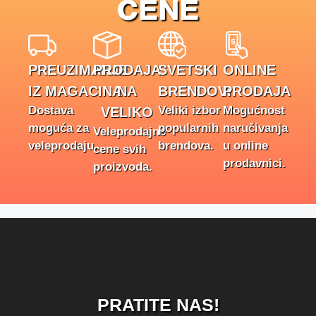
CENE
PREUZIMANJE
PRODAJA
SVETSKI
ONLINE
IZ MAGACINA
NA
BRENDOVI
PRODAJA
Dostava
Veliki izbor
Mogućnost
VELIKO
moguća za
popularnih
naručivanja
Veleprodajne
veleprodaju.
brendova.
u online
cene svih
prodavnici.
proizvoda.
PRATITE NAS!