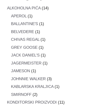
14
ALKOHOLNA PIĆA
14
proizvoda
1
APEROL
1
proizvod
1
BALLANTINE'S
1
proizvod
1
BELVEDERE
1
proizvod
1
CHIVAS REGAL
1
proizvod
1
GREY GOOSE
1
proizvod
1
JACK DANIEL'S
1
proizvod
1
JAGERMEISTER
1
proizvod
1
JAMESON
1
proizvod
3
JOHNNIE WALKER
3
proizvoda
1
KABLARSKA KRALJICA
1
proizvod
2
SMIRNOFF
2
proizvoda
11
KONDITORSKI PROIZVODI
11