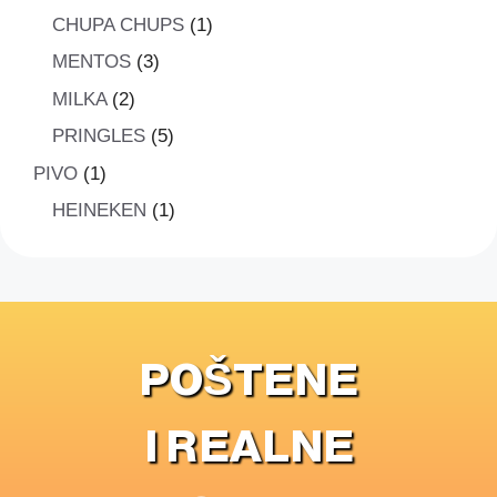
proizvoda
1
CHUPA CHUPS
1
proizvod
3
MENTOS
3
proizvoda
2
MILKA
2
proizvoda
5
PRINGLES
5
proizvoda
1
PIVO
1
proizvod
1
HEINEKEN
1
proizvod
POŠTENE
I REALNE