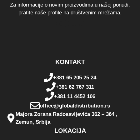
Za informacije o novim proizvodima u našoj ponudi,
pratite naše profile na društvenim mrežama.
Instagram
Facebook
LinkedIn
TikTok
KONTAKT
+381 65 205 25 24
+381 62 767 311
+381 11 4452 106
office@globaldistribution.rs
Majora Zorana Radosavljevića 362 – 364 ,
Zemun, Srbija
LOKACIJA