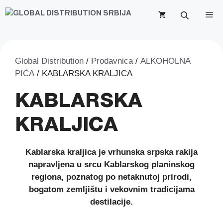
Skip
M
to
content
Global Distribution
/
Prodavnica
/
ALKOHOLNA
PIĆA
/ KABLARSKA KRALJICA
KABLARSKA
KRALJICA
Kablarska kraljica je vrhunska srpska rakija
napravljena u srcu Kablarskog planinskog
regiona, poznatog po netaknutoj prirodi,
bogatom zemljištu i vekovnim tradicijama
destilacije.