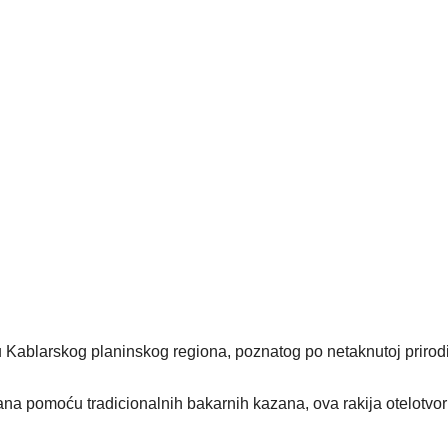
u Kablarskog planinskog regiona, poznatog po netaknutoj prirodi
ana pomoću tradicionalnih bakarnih kazana, ova rakija otelotvor