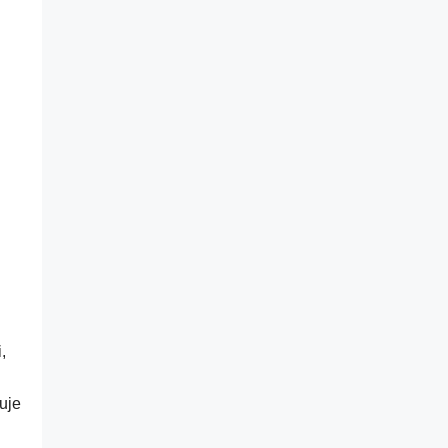
,
uje