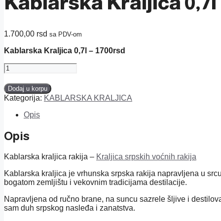
Kablarska Kraljica 0,7l
1.700,00
rsd
sa PDV-om
Kablarska Kraljica 0,7l – 1700rsd
Kablarska
Kraljica
0,7l
Dodaj u korpu
količina
Kategorija:
KABLARSKA KRALJICA
Opis
Opis
Kablarska kraljica rakija –
Kraljica srpskih voćnih rakija
Kablarska kraljica je vrhunska srpska rakija napravljena u src
bogatom zemljištu i vekovnim tradicijama destilacije.
Napravljena od ručno brane, na suncu sazrele šljive i destilov
sam duh srpskog nasleđa i zanatstva.