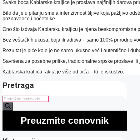
Svaka boca Kablarske kraljice je proslava najfinijih darova pri
Bilo da je u pitanju smela intenzivnost šljive koja pažljivo odsto
poznavaoce i početnike.
Ono što izdvaja Kablarsku kraljicu je njena beskompromisna posv
Bez veštačkih ukusa, boja ili aditiva – samo 100% prirodno voć
Rezultat je piće koje je ne samo ukusno već i autentično i dub
Savršena za posebne prilike, tradicionalne srpske proslave ili
Kablarska kraljica rakija je više od pića – to je iskustvo.
Pretraga
Products
search
Preuzmite cenovnik