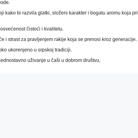
rode.
ji kako bi razvila glatki, složeni karakter i bogatu aromu koja pri
ećenost čistoći i kvalitetu.
e i strast za pravljenjem rakije koja se prenosi kroz generacije.
oko ukorenjeno u srpskoj tradiciji.
 jednostavno uživanje u čaši u dobrom društvu,