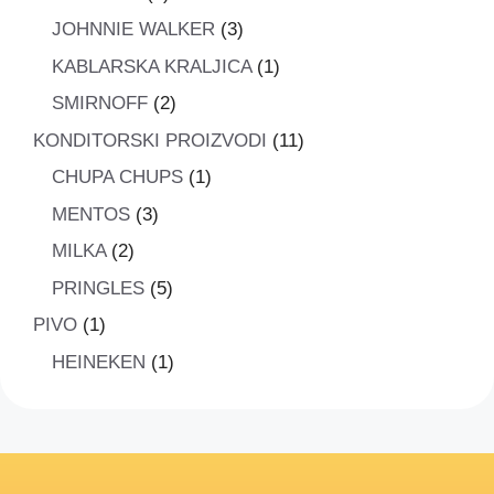
proizvod
3
JOHNNIE WALKER
3
proizvoda
1
KABLARSKA KRALJICA
1
proizvod
2
SMIRNOFF
2
proizvoda
11
KONDITORSKI PROIZVODI
11
proizvoda
1
CHUPA CHUPS
1
proizvod
3
MENTOS
3
proizvoda
2
MILKA
2
proizvoda
5
PRINGLES
5
proizvoda
1
PIVO
1
proizvod
1
HEINEKEN
1
proizvod