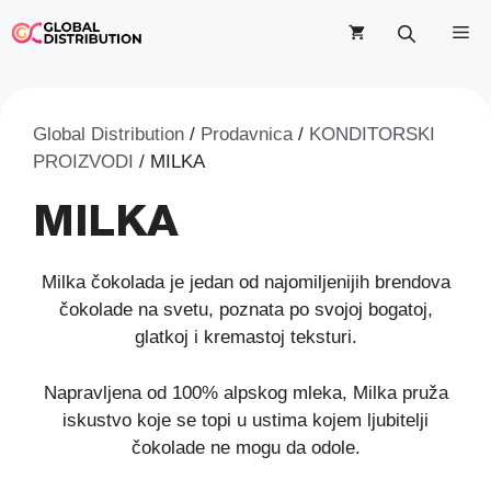
Skip
M
to
content
Global Distribution
/
Prodavnica
/
KONDITORSKI
PROIZVODI
/ MILKA
MILKA
Milka čokolada je jedan od najomiljenijih brendova
čokolade na svetu, poznata po svojoj bogatoj,
glatkoj i kremastoj teksturi.
Napravljena od 100% alpskog mleka, Milka pruža
iskustvo koje se topi u ustima kojem ljubitelji
čokolade ne mogu da odole.