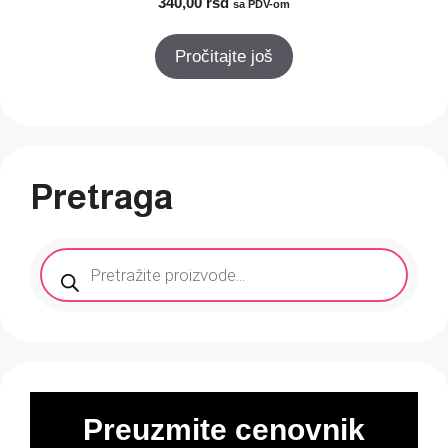
340,00
rsd
sa PDV-om
Pročitajte još
Pretraga
Products
search
Preuzmite cenovnik