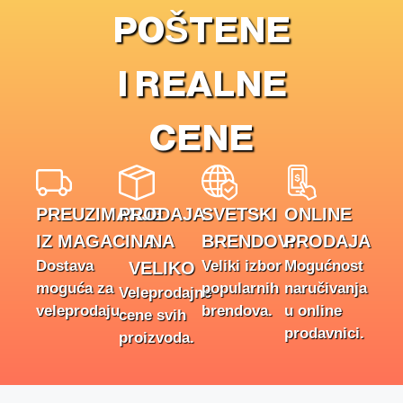
POŠTENE
I REALNE
CENE
PREUZIMANJE
PRODAJA
SVETSKI
ONLINE
IZ MAGACINA
NA
BRENDOVI
PRODAJA
Dostava
Veliki izbor
Mogućnost
VELIKO
moguća za
popularnih
naručivanja
Veleprodajne
veleprodaju.
brendova.
u online
cene svih
prodavnici.
proizvoda.