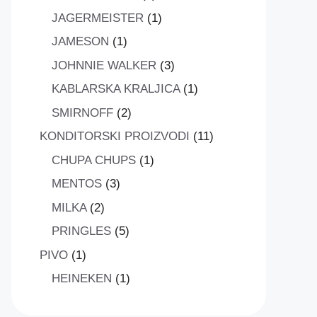
proizvod
1
JAGERMEISTER
1
proizvod
1
JAMESON
1
proizvod
3
JOHNNIE WALKER
3
proizvoda
1
KABLARSKA KRALJICA
1
proizvod
2
SMIRNOFF
2
proizvoda
11
KONDITORSKI PROIZVODI
11
proizvoda
1
CHUPA CHUPS
1
proizvod
3
MENTOS
3
proizvoda
2
MILKA
2
proizvoda
5
PRINGLES
5
proizvoda
1
PIVO
1
proizvod
1
HEINEKEN
1
proizvod