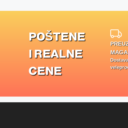
POŠTENE
PREUZ
I REALNE
MAGA
Dostav
CENE
velepro