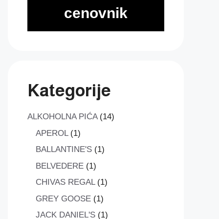
cenovnik
Kategorije
14
ALKOHOLNA PIĆA
14
proizvoda
1
APEROL
1
proizvod
1
BALLANTINE'S
1
proizvod
1
BELVEDERE
1
proizvod
1
CHIVAS REGAL
1
proizvod
1
GREY GOOSE
1
proizvod
1
JACK DANIEL'S
1