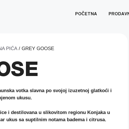
POČETNA
PRODAV
A PIĆA
/ GREY GOOSE
OSE
nska votka slavna po svojoj izuzetnoj glatkoći i
njenom ukusu.
ice i destilovana u slikovitom regionu Konjaka u
tar ukus sa suptilnim notama badema i citrusa.