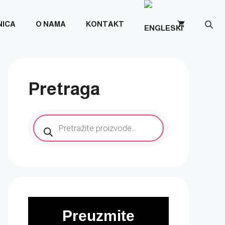
NICA
O NAMA
KONTAKT
Pretraga
Products
search
Preuzmite