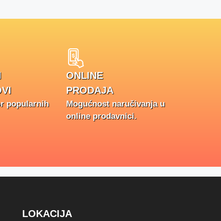
I
ONLINE
VI
PRODAJA
or popularnih
Mogućnost naručivanja u
online prodavnici.
LOKACIJA