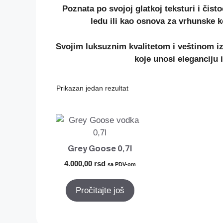
Poznata po svojoj glatkoj teksturi i čisto
ledu ili kao osnova za vrhunske k
Svojim luksuznim kvalitetom i veštinom i
koje unosi eleganciju i
Prikazan jedan rezultat
Grey Goose 0,7l
4.000,00
rsd
sa PDV-om
Pročitajte još