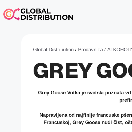
Skip
to
content
Global Distribution
/
Prodavnica
/
ALKOHOLN
GREY GO
Grey Goose Votka je svetski poznata vrhu
prefi
Napravljena od najfinije francuske pšen
Francuskoj, Grey Goose nudi čist, oš