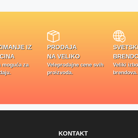
IMANJE IZ
PRODAJA
SVETSK
CINA
NA VELIKO
BRENDO
a moguća za
Veleprodajne cene svih
Veliki izb
daju.
proizvoda.
brendova.
KONTAKT