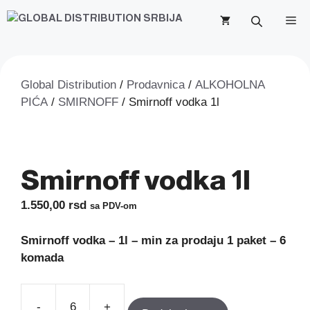
Skip
M
to
content
Global Distribution
/
Prodavnica
/
ALKOHOLNA
PIĆA
/
SMIRNOFF
/ Smirnoff vodka 1l
Smirnoff vodka 1l
1.550,00
rsd
sa PDV-om
Smirnoff vodka – 1l – min za prodaju 1 paket – 6
komada
-
+