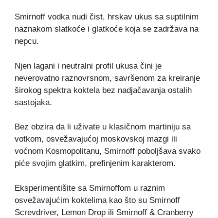
Smirnoff vodka nudi čist, hrskav ukus sa suptilnim
naznakom slatkoće i glatkoće koja se zadržava na
nepcu.
Njen lagani i neutralni profil ukusa čini je
neverovatno raznovrsnom, savršenom za kreiranje
širokog spektra koktela bez nadjačavanja ostalih
sastojaka.
Bez obzira da li uživate u klasičnom martiniju sa
votkom, osvežavajućoj moskovskoj mazgi ili
voćnom Kosmopolitanu, Smirnoff poboljšava svako
piće svojim glatkim, prefinjenim karakterom.
Eksperimentišite sa Smirnoffom u raznim
osvežavajućim koktelima kao što su Smirnoff
Screvdriver, Lemon Drop ili Smirnoff & Cranberry