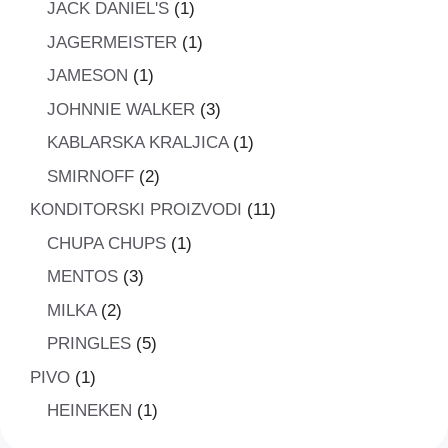
1
JACK DANIEL'S
1
proizvod
1
JAGERMEISTER
1
proizvod
1
JAMESON
1
proizvod
3
JOHNNIE WALKER
3
proizvoda
1
KABLARSKA KRALJICA
1
proizvod
2
SMIRNOFF
2
proizvoda
11
KONDITORSKI PROIZVODI
11
proizvoda
1
CHUPA CHUPS
1
proizvod
3
MENTOS
3
proizvoda
2
MILKA
2
proizvoda
5
PRINGLES
5
proizvoda
1
PIVO
1
proizvod
1
HEINEKEN
1
proizvod