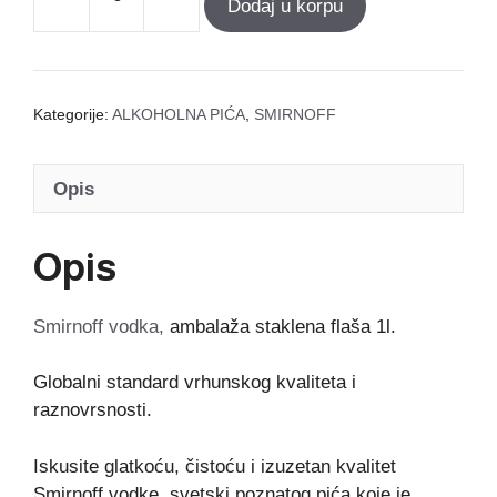
Dodaj u korpu
Smirnoff
vodka
1l
količina
Kategorije:
ALKOHOLNA PIĆA
,
SMIRNOFF
Opis
Opis
Smirnoff vodka,
ambalaža staklena flaša 1l.
Globalni standard vrhunskog kvaliteta i
raznovrsnosti.
Iskusite glatkoću, čistoću i izuzetan kvalitet
Smirnoff vodke, svetski poznatog pića koje je