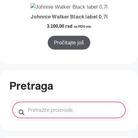
Johnnie Walker Black label 0,7l
3.100,00
rsd
sa PDV-om
Pročitajte još
Pretraga
Products
search