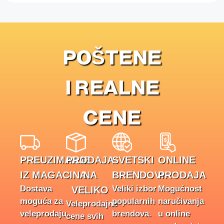
POŠTENE
I REALNE
CENE
PREUZIMANJE
PRODAJA
SVETSKI
ONLINE
IZ MAGACINA
NA
BRENDOVI
PRODAJA
Dostava
Veliki izbor
Mogućnost
VELIKO
moguća za
popularnih
naručivanja
Veleprodajne
veleprodaju.
brendova.
u online
cene svih