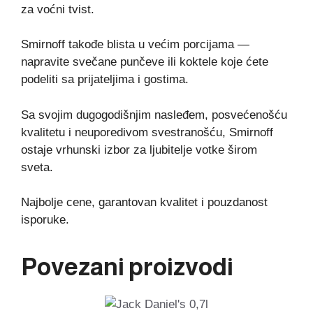
za voćni tvist.
Smirnoff takođe blista u većim porcijama —
napravite svečane punčeve ili koktele koje ćete
podeliti sa prijateljima i gostima.
Sa svojim dugogodišnjim nasleđem, posvećenošću
kvalitetu i neuporedivom svestranošću, Smirnoff
ostaje vrhunski izbor za ljubitelje votke širom
sveta.
Najbolje cene, garantovan kvalitet i pouzdanost
isporuke.
Povezani proizvodi