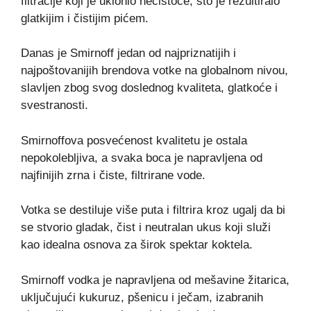
filtracije koji je uklonio nečistoće, što je rezultiralo
glatkijim i čistijim pićem.
Danas je Smirnoff jedan od najpriznatijih i
najpoštovanijih brendova votke na globalnom nivou,
slavljen zbog svog doslednog kvaliteta, glatkoće i
svestranosti.
Smirnoffova posvećenost kvalitetu je ostala
nepokolebljiva, a svaka boca je napravljena od
najfinijih zrna i čiste, filtrirane vode.
Votka se destiluje više puta i filtrira kroz ugalj da bi
se stvorio gladak, čist i neutralan ukus koji služi
kao idealna osnova za širok spektar koktela.
Smirnoff vodka je napravljena od mešavine žitarica,
uključujući kukuruz, pšenicu i ječam, izabranih