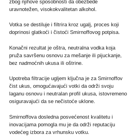
zbog njihove sposobnosti da obezbede
uravnotežen, visokokvalitetan alkohol.
Votka se destiluje i filtrira kroz ugalj, proces koji
doprinosi glatkoći i čistoći Smirnoffovog potpisa.
Konačni rezultat je oštra, neutralna vodka koja
pruža savršenu osnovu za mešanje ili pijuckanje,
bez nadmoćnih ukusa ili oštrine.
Upotreba filtracije ugljem ključna je za Smirnoffov
čist ukus, omogućavajući votki da održi svoju
laganu osnovu i neutralan profil ukusa, istovremeno
osiguravajući da se nečistoće uklone.
Smirnoffova dosledna posvećenost kvalitetu i
inovacijama pomogla mu je da održi reputaciju
vodećeg izbora za vrhunsku votku.