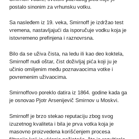
postalo sinonim za vrhunsku votku.
Sa nasleđem iz 19. veka, Smirnoff je izdržao test
vremena, nastavljajući da isporučuje vodku koja je
istovremeno prefinjena i raznovrsna.
Bilo da se uživa čista, na ledu ili kao deo koktela,
Smirnoff nudi oštar, čist doživljaj pića koji ju je
učinio omiljenim među poznavaocima votke i
povremenim uživaocima.
Smirnoffovo poreklo datira iz 1864. godine kada ga
je osnovao Pjotr Arsenijevič Smirnov u Moskvi.
Smirnoff je brzo stekao reputaciju zbog svog
izuzetnog kvaliteta i bila je prva votka koja je
masovno proizvedena korišćenjem procesa