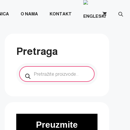
NICA
O NAMA
KONTAKT
Pretraga
Products
search
Preuzmite