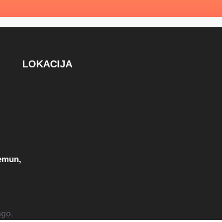
LOKACIJA
Zemun,
ngo.