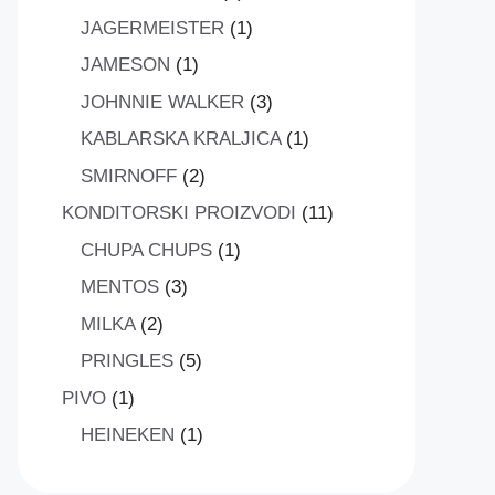
proizvod
1
JAGERMEISTER
1
proizvod
1
JAMESON
1
proizvod
3
JOHNNIE WALKER
3
proizvoda
1
KABLARSKA KRALJICA
1
proizvod
2
SMIRNOFF
2
proizvoda
11
KONDITORSKI PROIZVODI
11
proizvoda
1
CHUPA CHUPS
1
proizvod
3
MENTOS
3
proizvoda
2
MILKA
2
proizvoda
5
PRINGLES
5
proizvoda
1
PIVO
1
proizvod
1
HEINEKEN
1
proizvod