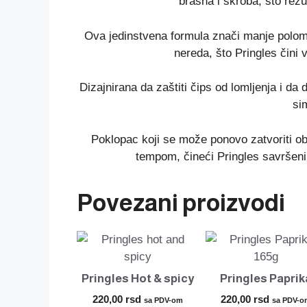
brašna i skroba, što rezu
Ova jedinstvena formula znači manje poloml
nereda, što Pringles čini
Dizajnirana da zaštiti čips od lomljenja i da
si
Poklopac koji se može ponovo zatvoriti o
tempom, čineći Pringles savršeni
Povezani proizvodi
Pringles Hot & spicy
Pringles Paprik
220,00
rsd
220,00
rsd
sa PDV-om
sa PDV-o