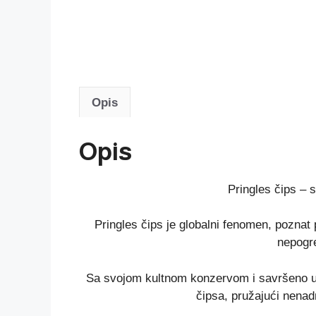
Opis
Opis
Pringles čips – 
Pringles čips je globalni fenomen, poznat
nepogr
Sa svojom kultnom konzervom i savršeno uj
čipsa, pružajući nen