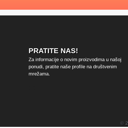
PRATITE NAS!
Za informacije o novim proizvodima u našoj
ponudi, pratite naše profile na društvenim
mrežama.
Instagram
Facebook
LinkedIn
TikTok
© 2