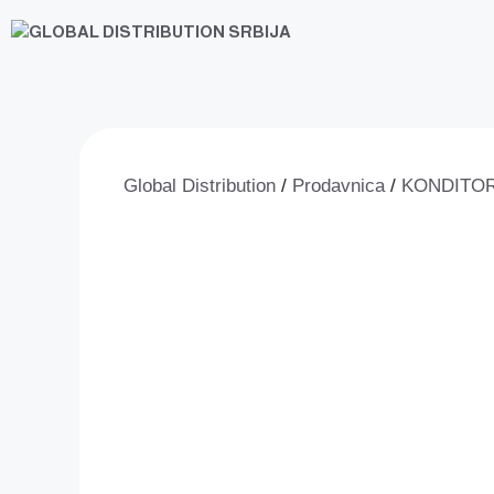
Skip
to
content
Global Distribution
/
Prodavnica
/
KONDITOR