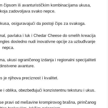
nim čipsom ili avanturističkim kombinacijama ukusa,
a koja zadovoljava svako nepce.
kusa, osiguravajući da postoji čips za svakoga.
al, pavlaka i luk i Chedar Cheese do smelih kreacija
ngles dosledno nudi inovativne opcije za uzbuđivanje
nepca.
a, ukusi ograničenog izdanja i regionalni specijaliteti
dinstvene avanture.
 je njihova preciznost i kvalitet.
e i oblika, obezbeđujući konzistentnu teksturu i ukus.
s se pravi od mešavine krompirovog brašna, pirinčanog