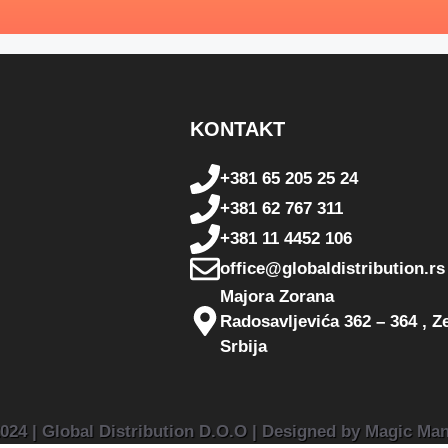
KONTAKT
+381 65 205 25 24
+381 62 767 311
+381 11 4452 106
office@globaldistribution.rs
Majora Zorana
Radosavljevića 362 – 364 , 
Srbija
024 | Global Distribution D.O.O | Designed by Magic Ma