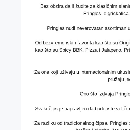
Bez obzira da li žudite za klasičnim sla
Pringles je grickalic
Pringles nudi neverovatan asortiman u
Od bezvremenskih favorita kao što su Origin
kao što su Spicy BBK, Pizza i Jalapeno, Pri
Za one koji uživaju u internacionalnim ukusim
pružaju je
Ono što izdvaja Pringles
Svaki čips je napravljen da bude iste veličin
Za razliku od tradicionalnog čipsa, Pringle