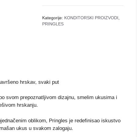
Kategorije:
KONDITORSKI PROIZVODI
,
PRINGLES
savršeno hrskav, svaki put
 po svom prepoznatljivom dizajnu, smelim ukusima i
ešivom hrskanju.
ednačenim oblikom, Pringles je redefinisao iskustvo
admašan ukus u svakom zalogaju.