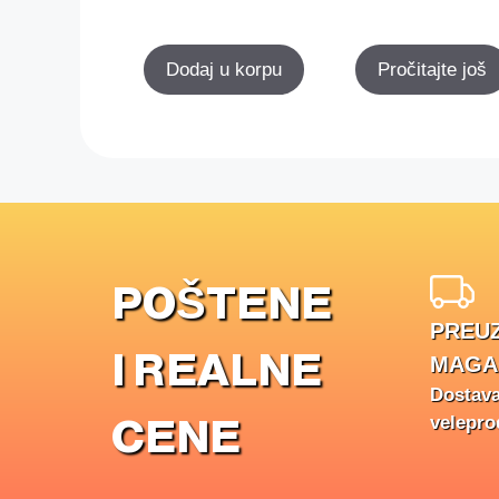
Dodaj u korpu
Pročitajte još
POŠTENE
PREUZ
I REALNE
MAGA
Dostav
CENE
velepro