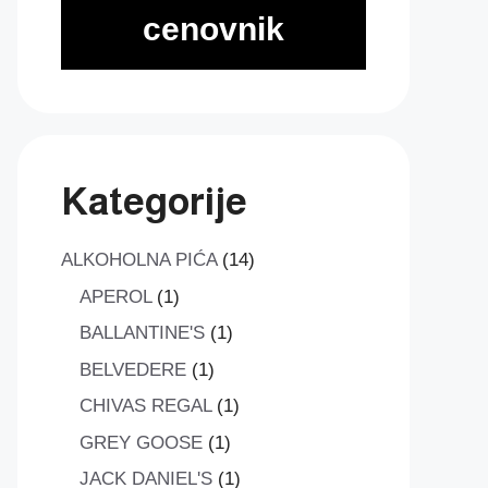
cenovnik
Kategorije
14
ALKOHOLNA PIĆA
14
proizvoda
1
APEROL
1
proizvod
1
BALLANTINE'S
1
proizvod
1
BELVEDERE
1
proizvod
1
CHIVAS REGAL
1
proizvod
1
GREY GOOSE
1
proizvod
1
JACK DANIEL'S
1