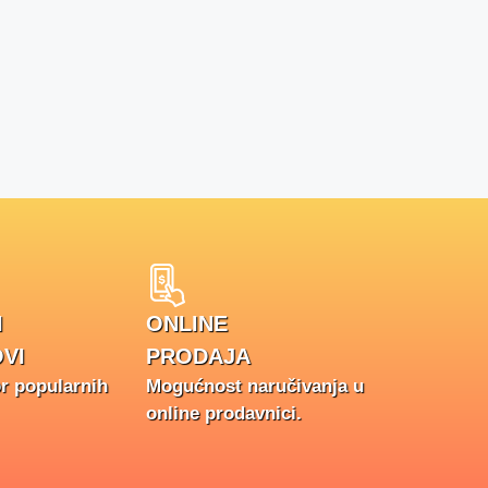
I
ONLINE
VI
PRODAJA
or popularnih
Mogućnost naručivanja u
online prodavnici.