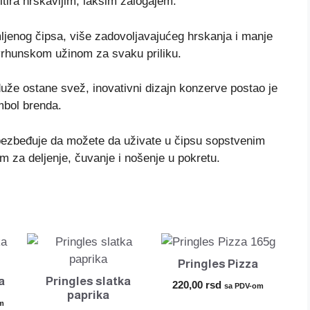
ltira hrskavijim, lakšim zalogajem.
jenog čipsa, više zadovoljavajućeg hrskanja i manje
 vrhunskom užinom za svaku priliku.
 duže ostane svež, inovativni dizajn konzerve postao je
mbol brenda.
bezbeđuje da možete da uživate u čipsu sopstvenim
m za deljenje, čuvanje i nošenje u pokretu.
Pringles Pizza
a
Pringles slatka
220,00
rsd
sa PDV-om
paprika
m