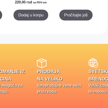
220,00
rsd
sa PDV-om
Dodaj u korpu
Pročitajte još
IMANJE IZ
PRODAJA
SVETSK
CINA
NA VELIKO
BRENDO
a moguća za
Veleprodajne cene svih
Veliki izb
daju.
proizvoda.
brendova.