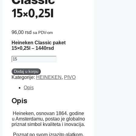
15×0,25l
96,00
rsd
sa PDV-om
Heineken Classic paket
15×0,25l – 1440rsd
Heineken
Classic
15x0,25l
Dodaj u korpu
količina
Kategorije:
HEINEKEN
,
PIVO
Opis
Opis
Heineken, osnovan 1864. godine
u Amsterdamu, postao je globalno
priznat simbol kvaliteta i inovacija.
Poznat po svom izrazito glatkom,