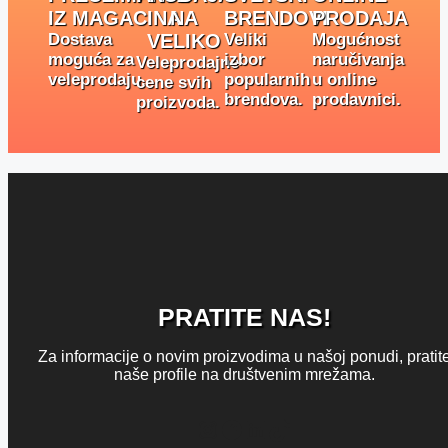
IZ MAGACINA
NA
BRENDOVI
PRODAJA
Dostava
VELIKO
Veliki
Mogućnost
moguća za
izbor
naručivanja
Veleprodajne
veleprodaju.
popularnih
u online
cene svih
brendova.
prodavnici.
proizvoda.
PRATITE NAS!
Za informacije o novim proizvodima u našoj ponudi, pratit
naše profile na društvenim mrežama.
Instagram
Facebook
LinkedIn
TikTok